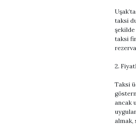
Uşak’ta
taksi d
şekilde
taksi f
rezerva
2. Fiya
Taksi ü
gösterm
ancak u
uygulan
almak, 