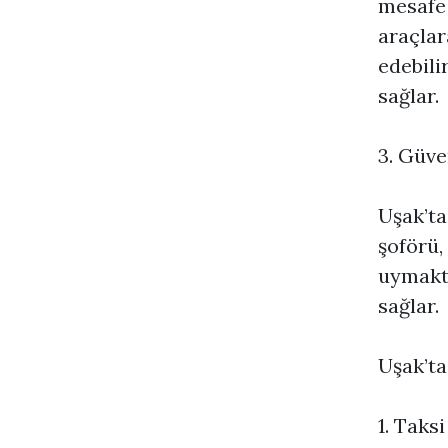
mesafe 
araçlar
edebili
sağlar.
3. Güven
Uşak’ta
şoförü,
uymakta
sağlar.
Uşak’ta
1. Taksi