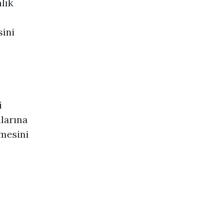
lık
sini
i
llarına
çmesini