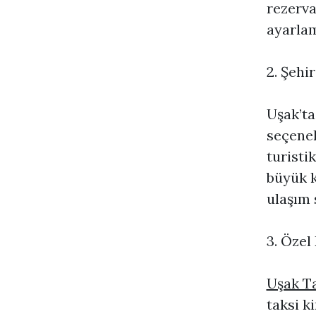
rezerva
ayarla
2. Şehi
Uşak’ta
seçenek
turisti
büyük k
ulaşım 
3. Özel
Uşak T
taksi k