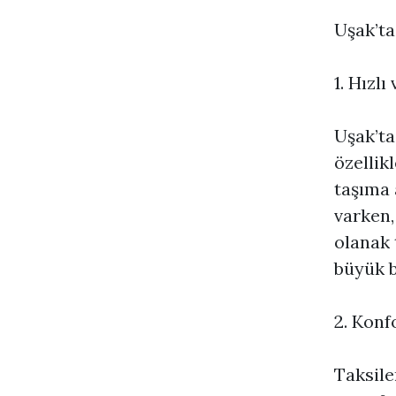
Uşak’ta
1. Hızlı
Uşak’ta
özellik
taşıma 
varken,
olanak 
büyük b
2. Konf
Taksile