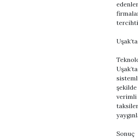
edenler
firmalar
tercihti
Uşak’ta
Teknolo
Uşak’ta
sisteml
şekilde
verimli
taksile
yaygınl
Sonuç