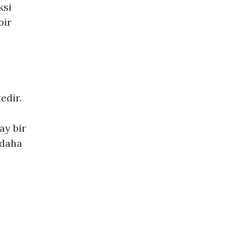
ksi
bir
edir.
ay bir
 daha