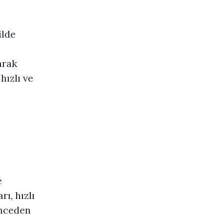
ilde
arak
hızlı ve
e
ı, hızlı
önceden