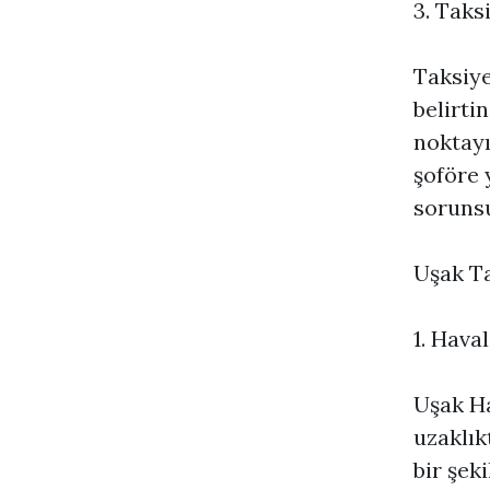
3. Taks
Taksiye
belirti
noktayı
şoföre 
sorunsu
Uşak Ta
1. Hava
Uşak Ha
uzaklık
bir şek