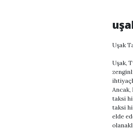
uşa
Uşak Ta
Uşak, T
zenginl
ihtiyaç
Ancak, h
taksi h
taksi h
elde ed
olanakl