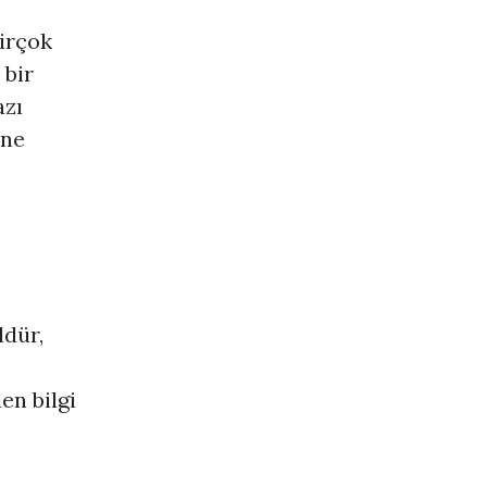
birçok
 bir
azı
ine
ldür,
en bilgi