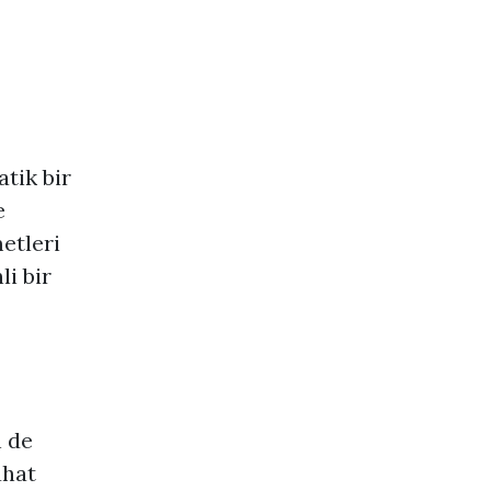
atik bir
e
etleri
li bir
n de
ahat