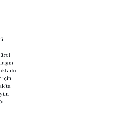
mü
türel
ulaşım
aktadır.
 için
ak'ta
eyim
ğu